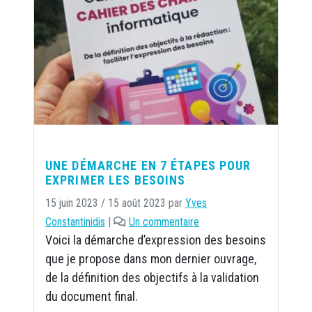
UNE DÉMARCHE EN 7 ÉTAPES POUR
EXPRIMER LES BESOINS
15 juin 2023
/
15 août 2023
par
Yves
s
Constantinidis
|
Un commentaire
u
Voici la démarche d’expression des besoins
r
que je propose dans mon dernier ouvrage,
U
de la définition des objectifs à la validation
n
du document final.
e