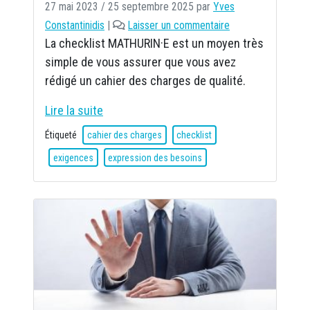
27 mai 2023
/
25 septembre 2025
par
Yves
r
Constantinidis
|
Laisser un commentaire
e
La checklist MATHURIN·E est un moyen très
x
p
simple de vous assurer que vous avez
r
rédigé un cahier des charges de qualité.
i
m
Lire la suite
e
Étiqueté
cahier des charges
checklist
r
l
exigences
expression des besoins
e
s
b
e
s
o
i
n
s