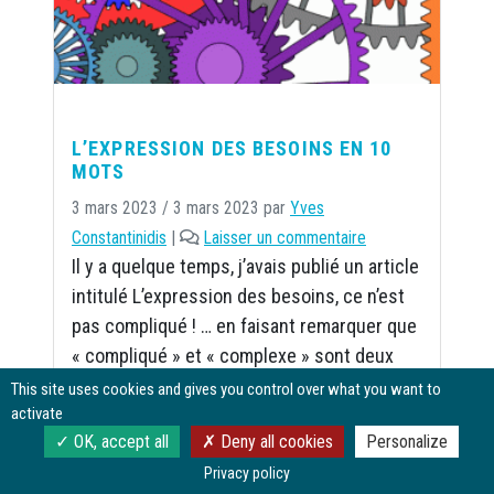
L’EXPRESSION DES BESOINS EN 10
MOTS
3 mars 2023
/
3 mars 2023
par
Yves
Constantinidis
|
Laisser un commentaire
Il y a quelque temps, j’avais publié un article
intitulé L’expression des besoins, ce n’est
pas compliqué ! … en faisant remarquer que
« compliqué » et « complexe » sont deux
choses différentes. Une manière classique
This site uses cookies and gives you control over what you want to
et largement utilisée de rendre les choses
activate
OK, accept all
Deny all cookies
Personalize
compliquées consiste à truffer le discours
de mots obscurs, ambigus et hyper-
Privacy policy