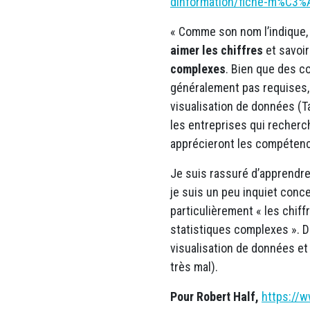
dinformation/fiche-m%C3%A
« Comme son nom l’indique, l
aimer les chiffres
et savoi
complexes
. Bien que des 
généralement pas requises, i
visualisation de données (Ta
les entreprises qui recherc
apprécieront les compéten
Je suis rassuré d’apprendre
je suis un peu inquiet conce
particulièrement « les chiff
statistiques complexes ». De
visualisation de données et
très mal).
Pour Robert Half,
https://w