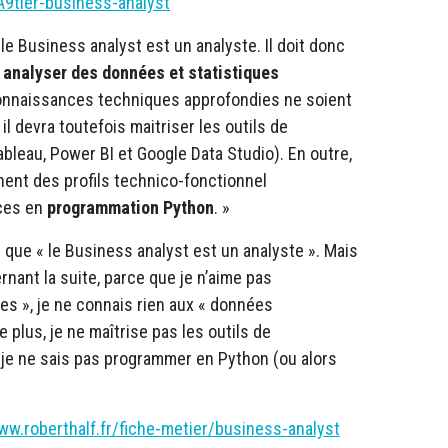
9tier-business-analyst
e Business analyst est un analyste. Il doit donc
r
analyser des données et statistiques
connaissances techniques approfondies ne soient
l devra toutefois maitriser les outils de
bleau, Power BI et Google Data Studio). En outre,
hent des profils technico-fonctionnel
ces en
programmation Python
. »
 que « le Business analyst est un analyste ». Mais
rnant la suite, parce que je n’aime pas
res », je ne connais rien aux « données
 plus, je ne maîtrise pas les outils de
 je ne sais pas programmer en Python (ou alors
ww.roberthalf.fr/fiche-metier/business-analyst