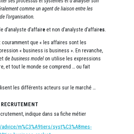
nter ses processus et systèmes et d’analyser son
néralement comme un agent de liaison entre les
de l’organisation.
e d’analyste d’affair
e
et non d’analyste d’affair
es
.
it couramment que « les affaires sont les
expression « business is business ». En revanche,
et de
business model
on utilise les expressions
re, et tout le monde se comprend … ou fait
sent les différents acteurs sur le marché …
E RECRUTEMENT
ecrutement, indique dans sa fiche métier
fr/advice/m%C3%A9tiers/syst%C3%A8mes-