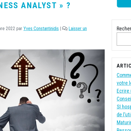
NESS ANALYST » ?
Reche
re 2022
par
Yves Constantinidis
|
Laisser un
ARTI
Commen
votre l
Ecrire 
Consei
SI hosp
de l’ut
Maturi
Resso