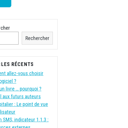
rcher
Rechercher
CLES RÉCENTS
t allez-vous choisir
ogiciel ?
un livre … pourquoi ?
l aux futurs auteurs
italier : Le point de vue
ilisateur
n SMS, indicateur 1.1.3 :
urces externes