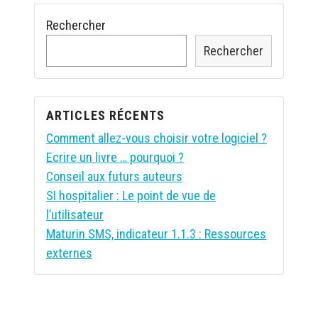
a
Rechercher
l
f
Rechercher
a
i
t
a
ARTICLES RÉCENTS
p
Comment allez-vous choisir votre logiciel ?
p
Ecrire un livre … pourquoi ?
e
l
Conseil aux futurs auteurs
à
SI hospitalier : Le point de vue de
d
l’utilisateur
e
Maturin SMS, indicateur 1.1.3 : Ressources
s
externes
c
o
n
s