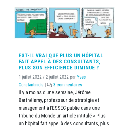
EST-IL VRAI QUE PLUS UN HÔPITAL
FAIT APPEL À DES CONSULTANTS,
PLUS SON EFFICIENCE DIMINUE ?
1 juillet 2022
/
2 juillet 2022
par
Yves
s
Constantinidis
|
3 commentaires
u
Il y a moins d’une semaine, Jérôme
r
Barthélemy, professeur de stratégie et
E
management à l’ESSEC publie dans une
s
tribune du Monde un article intitulé « Plus
t
un hôpital fait appel à des consultants, plus
-