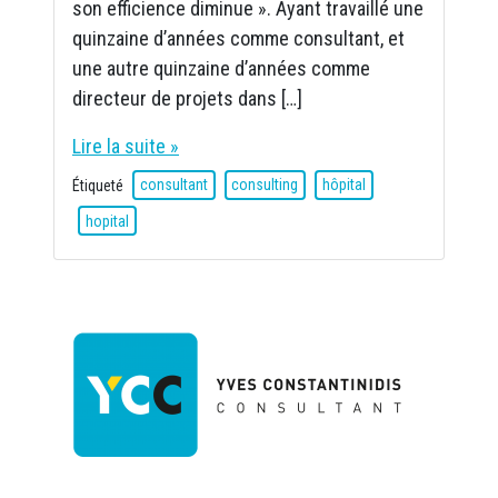
i
son efficience diminue ». Ayant travaillé une
l
quinzaine d’années comme consultant, et
v
une autre quinzaine d’années comme
r
directeur de projets dans […]
a
i
Lire la suite »
q
u
Étiqueté
consultant
consulting
hôpital
e
hopital
p
l
u
s
u
n
h
ô
p
i
t